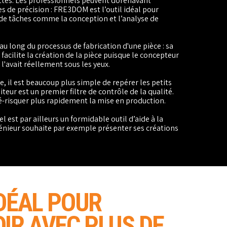
ttes. Les professionnels peuvent dorénavant
es de précision : FRE3DOM est l’outil idéal pour
de tâches comme la conception et l’analyse de
u long du processus de fabrication d'une pièce : sa
 facilite la création de la pièce puisque le concepteur
 l'avait réellement sous les yeux.
e, il est beaucoup plus simple de repérer les petits
teur est un premier filtre de contrôle de la qualité.
-risquer plus rapidement la mise en production.
l est par ailleurs un formidable outil d’aide à la
énieur souhaite par exemple présenter ses créations
IDÉAL
POUR
OIR
AVEC PLUS DE