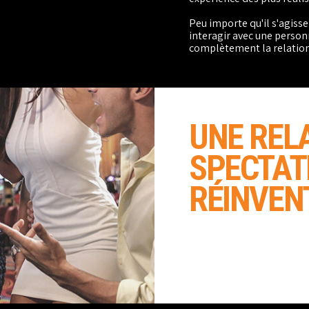
Peu importe qu'il s'agisse 
interagir avec une person
complètement la relation
UNE REL
SPECTAT
RÉINVEN