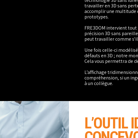
technologie 3D sans lune
travailler en 3D sans pert
accomplir une multitude 
prototypes.
FRE3DOM intervient tout a
précision 3D sans pareille
peut travailler comme s'il
Une fois celle-ci modélisé
défauts en 3D ; notre moni
Cela vous permettra de dé
L’affichage tridimensionne
compréhension, si un ing
à un collègue.
L’OUTIL 
CONCEV