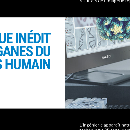
résultats de l’imagerie re
UE INÉDIT
RGANES
DU
S HUMAIN
L’ingénierie apparaît na