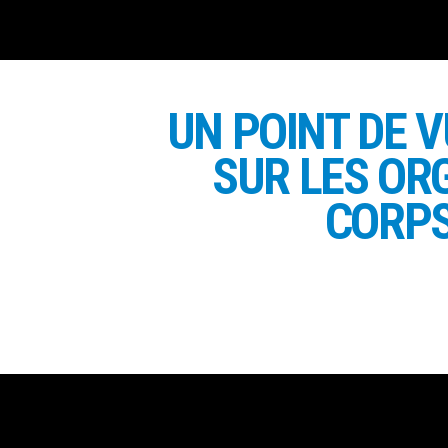
UN POINT DE V
SUR LES O
CORP