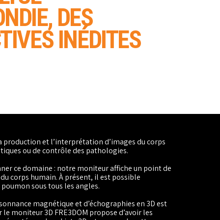
NDIE,
DES
TIVES INÉDITES
a production et l’interprétation d’images du corps
tiques ou de contrôle des pathologies.
er ce domaine : notre moniteur affiche un point de
 du corps humain. À présent, il est possible
 poumon sous tous les angles.
résonnance magnétique et d’échographies en 3D est
 car le moniteur 3D FRE3DOM propose d’avoir les