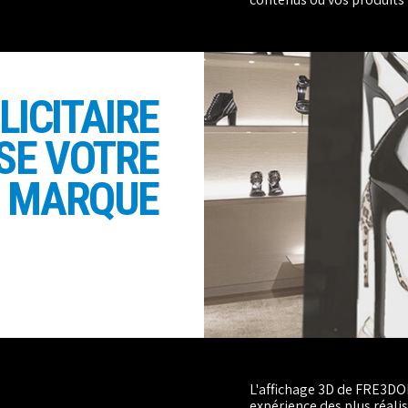
LICITAIRE
SE VOTRE
MARQUE
L'affichage 3D de FRE3DOM
expérience des plus réalis